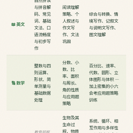
自然拼读
与拼音解
阅读理解
码、常见
策略、个
综合与转换、情
词、基础
人叙述与
境写作、记叙文
📖 英文
文法、口
作文写
与说明文写作、
语流畅度
作、文法
图文理解
与初步写
巩固
作
分数、小
整数与四
百分比、速率、
数、比
则运算、
代数、圆形、立
率、面积
形状、简
体图形与体积 —
🔢 数学
与周长、
单测量与
加上密集的小六
角的性质
基础数据
会考应用题策略
与应用题
处理
训练
策略
生物及其
系统、循环、相
生命过
互作用与多样性
程、物质
教育部框